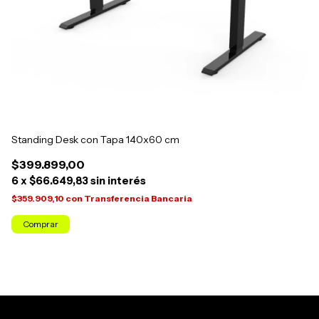
Standing Desk con Tapa 140x60 cm
Es
$399.899,00
$
6
x
$66.649,83
sin interés
6
$359.909,10
con
Transferencia Bancaria
$1
¡S
Comprar