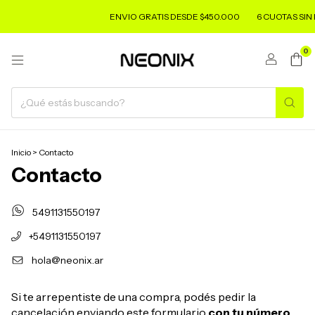
ENVIO GRATIS DESDE $450.000
6 CUOTAS SIN 
0
Inicio
>
Contacto
Contacto
5491131550197
+5491131550197
hola@neonix.ar
Si te arrepentiste de una compra, podés pedir la
cancelación enviando este formulario
con tu número