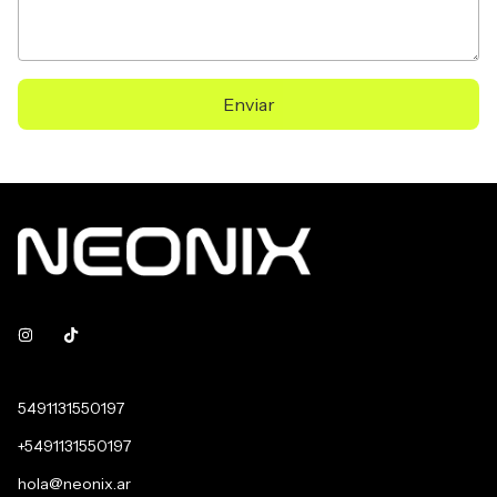
Enviar
5491131550197
+5491131550197
hola@neonix.ar