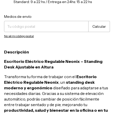
Standard: 9 a 22 hs / Entrega en 24hs: 15 a 22 hs
Entregas para el CP:
Cambiar CP
Medios de envío
Calcular
No sé mi código postal
Descripción
Escritorio Eléctrico Regulable Neonix – Standing
Desk Ajustable en Altura
Transforma tu forma de trabajar con el
Escritorio
Eléctrico Regulable Neonix
, un
standing desk
moderno y ergonómico
diseñado para adaptarse a tus
necesidades diarias. Gracias a su sistema de elevación
automático, podrás cambiar de posición fácilmente
entre trabajar sentado y de pie, mejorando tu
productividad, salud y bienestar en la oficina o en tu