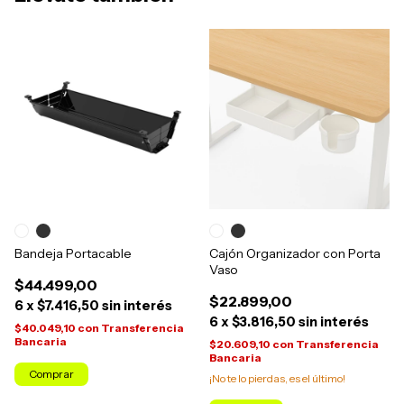
Bandeja Portacable
Cajón Organizador con Porta
Vaso
$44.499,00
$22.899,00
6
x
$7.416,50
sin interés
6
x
$3.816,50
sin interés
$40.049,10
con
Transferencia
Bancaria
$20.609,10
con
Transferencia
Bancaria
Comprar
¡No te lo pierdas, es el último!