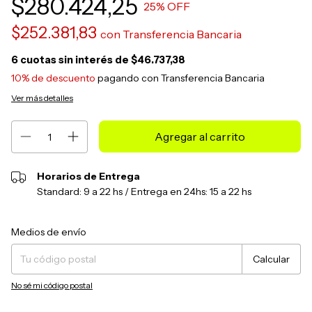
$280.424,25
25
% OFF
$252.381,83
con
Transferencia Bancaria
6
cuotas sin interés de
$46.737,38
10% de descuento
pagando con Transferencia Bancaria
Ver más detalles
Horarios de Entrega
Standard: 9 a 22 hs / Entrega en 24hs: 15 a 22 hs
Entregas para el CP:
Cambiar CP
Medios de envío
Calcular
No sé mi código postal