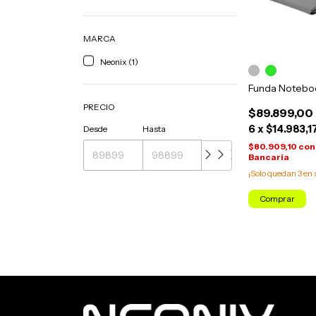
MARCA
Neonix (1)
Funda Notebook
PRECIO
$89.899,00
6
x
$14.983,1
Desde
Hasta
$80.909,10
con
Bancaria
¡Solo quedan
3
en 
Comprar